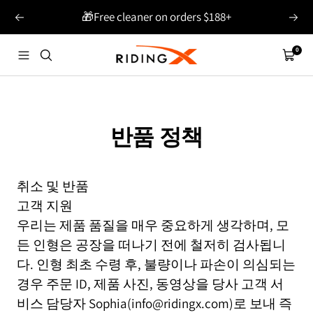
콘
🎁Free cleaner on orders $188+
이
다
텐
전
음
츠
0
RIDINGX
항
카
의
로
해
트
건
너
뛰
반품 정책
기
취소 및 반품
고객 지원
우리는 제품 품질을 매우 중요하게 생각하며, 모
든 인형은 공장을 떠나기 전에 철저히 검사됩니
다. 인형 최초 수령 후, 불량이나 파손이 의심되는
경우 주문 ID, 제품 사진, 동영상을 당사 고객 서
비스 담당자 Sophia(info@ridingx.com)로 보내 즉