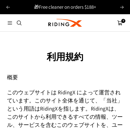
コ
🎁Free cleaner on orders $188+
戻
次
ン
る
へ
テ
0
RIDINGX
ナ
カ
ン
ビ
ー
ツ
ゲ
ト
へ
ー
ス
利用規約
シ
キ
ョ
ッ
ン
プ
概要
このウェブサイトは RidingX によって運営され
ています。このサイト全体を通じて、「当社」
という用語は
RidingX
を指します。RidingX
は
、
このサイトから利用できるすべての情報、ツー
ル、サービスを含むこのウェブサイトを、ユー