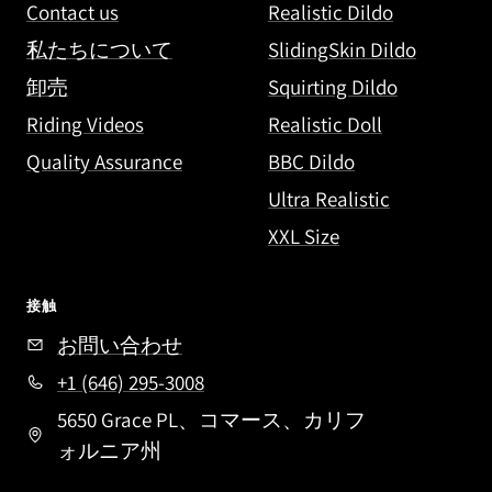
Contact us
Realistic Dildo
私たちについて
SlidingSkin Dildo
卸売
Squirting Dildo
Riding Videos
Realistic Doll
Quality Assurance
BBC Dildo
Ultra Realistic
XXL Size
接触
お問い合わせ
+1 (646) 295-3008
5650 Grace PL、コマース、カリフ
ォルニア州